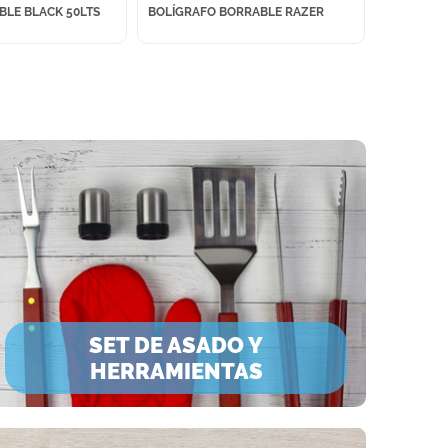
BLE BLACK 50LTS
BOLÍGRAFO BORRABLE RAZER
MANTA IM
SET DE ASADO Y
HERRAMIENTAS