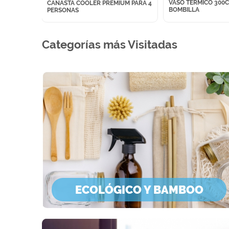
VASO TÉRMICO 300
CANASTA COOLER PREMIUM PARA 4
M
BOMBILLA
PERSONAS
Categorías más Visitadas
ECOLÓGICO Y BAMBOO