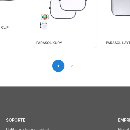
 CLIP
PARASOL KURY
PARASOL LAY
1
2
SOPORTE
EMPR
Políticas de privacidad
Nosot