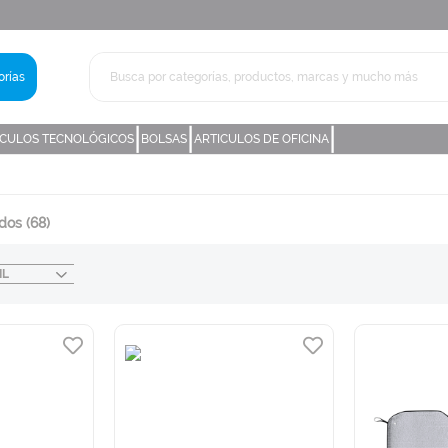
rías
|
|
|
ICULOS TECNOLÓGICOS
BOLSAS
ARTICULOS DE OFICINA
ados
(68)
IL