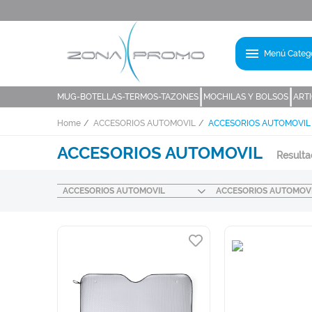
menu
Menú Catego
|
|
MUG-BOTELLAS-TERMOS-TAZONES
MOCHILAS Y BOLSOS
ART
Home
ACCESORIOS AUTOMOVIL
ACCESORIOS AUTOMOVIL
ACCESORIOS AUTOMOVIL
Result
ACCESORIOS AUTOMOVIL
ACCESORIOS AUTOMOV