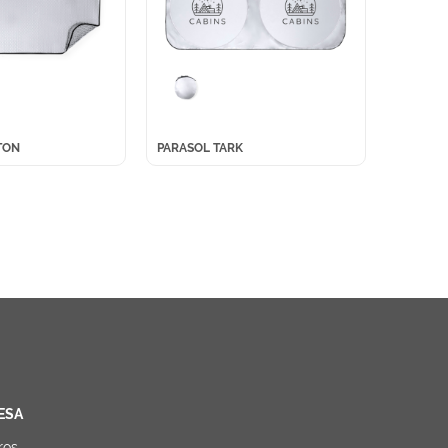
TON
PARASOL TARK
ESA
ros