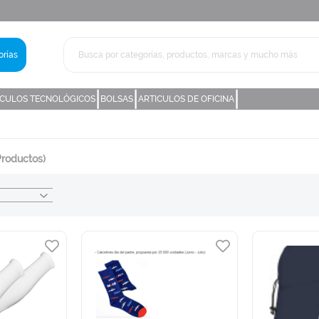
rías
|
|
|
ICULOS TECNOLÓGICOS
BOLSAS
ARTICULOS DE OFICINA
Productos)