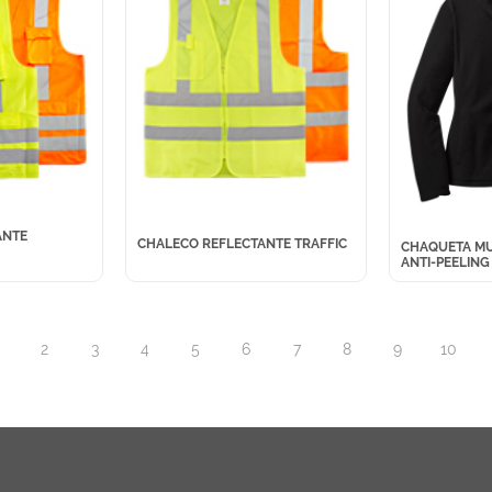
ANTE
CHALECO REFLECTANTE TRAFFIC
CHAQUETA MU
ANTI-PEELING
2
3
4
5
6
7
8
9
10