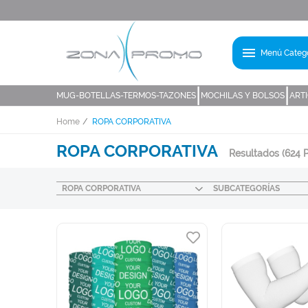
menu
Menú Catego
|
|
MUG-BOTELLAS-TERMOS-TAZONES
MOCHILAS Y BOLSOS
ART
Home
ROPA CORPORATIVA
ROPA CORPORATIVA
Resultados
(624 
ROPA CORPORATIVA
SUBCATEGORÍAS