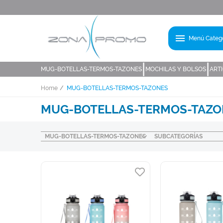
menu
Menú Catego
|
|
MUG-BOTELLAS-TERMOS-TAZONES
MOCHILAS Y BOLSOS
ART
Home
MUG-BOTELLAS-TERMOS-TAZONES
MUG-BOTELLAS-TERMOS-TAZO
MUG-BOTELLAS-TERMOS-TAZONES
SUBCATEGORÍAS