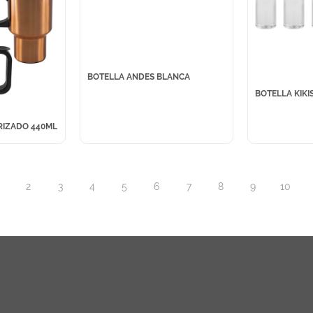
BOTELLA ANDES BLANCA
BOTELLA KIKI
RIZADO 440ML
2
3
4
5
6
7
8
9
10