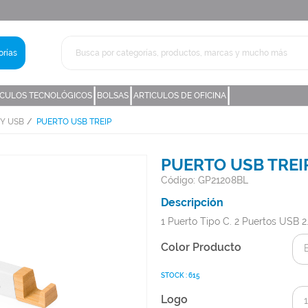
rías
|
|
|
ICULOS TECNOLÓGICOS
BOLSAS
ARTICULOS DE OFICINA
Y USB
PUERTO USB TREIP
PUERTO USB TREI
Código: GP21208BL
Descripción
1 Puerto Tipo C. 2 Puertos USB 2
Color Producto
STOCK : 615
Logo