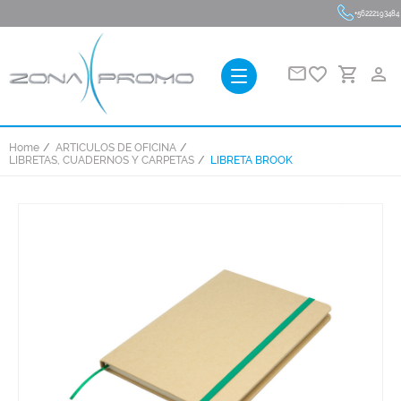
+56222193484
favorite_border
person_outline
Home
ARTICULOS DE OFICINA
LIBRETAS, CUADERNOS Y CARPETAS
LIBRETA BROOK