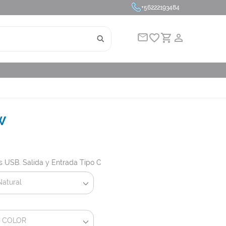
+56222193484
Cotizar
favorite_border
person_outline
W
s USB. Salida y Entrada Tipo C
Natural
1 COLOR