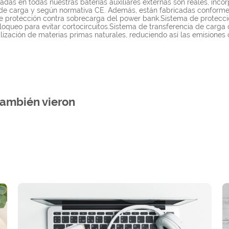
s en todas nuestras baterías auxiliares externas son reales, incor
os de carga y según normativa CE. Además, están fabricadas conform
 de protección contra sobrecarga del power bank.Sistema de protec
oqueo para evitar cortocircuitos.Sistema de transferencia de carga
tilización de materias primas naturales, reduciendo así las emisiones
también vieron