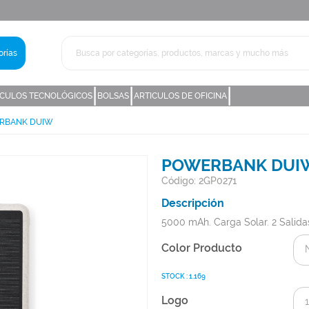
rías
|
|
|
ICULOS TECNOLÓGICOS
BOLSAS
ARTICULOS DE OFICINA
RBANK DUIW
POWERBANK DUI
Código: 2GP0271
Descripción
5000 mAh. Carga Solar. 2 Salida
Color Producto
STOCK : 1.169
Logo