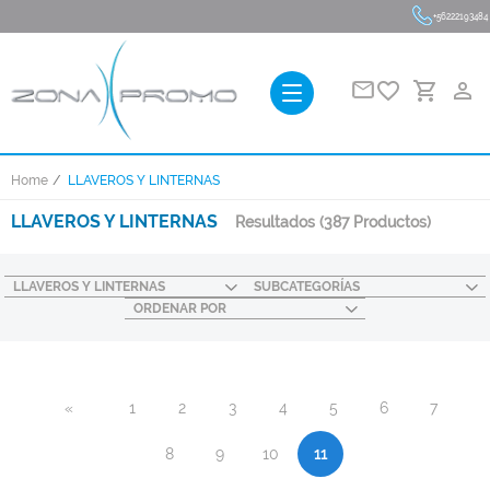
+56222193484
favorite_border
person_outline
Home
LLAVEROS Y LINTERNAS
LLAVEROS Y LINTERNAS
Resultados
(387 Productos)
LLAVEROS Y LINTERNAS
SUBCATEGORÍAS
ORDENAR POR
«
1
2
3
4
5
6
7
8
9
10
11