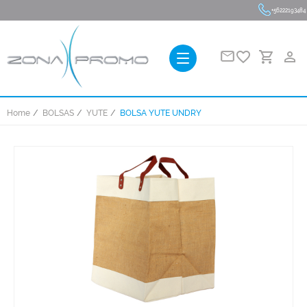
+56222193484
favorite_border
person_outline
Home
BOLSAS
YUTE
BOLSA YUTE UNDRY