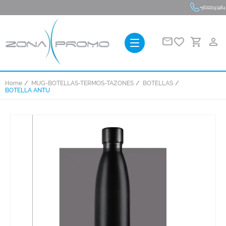
+56222193484
favorite_border
person_outline
Home
MUG-BOTELLAS-TERMOS-TAZONES
BOTELLAS
BOTELLA ANTU