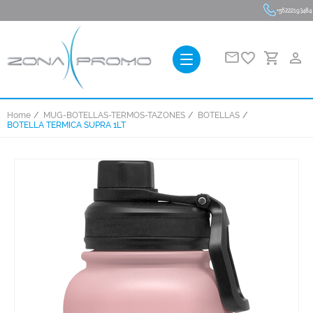
+56222193484
favorite_border
person_outline
Home
MUG-BOTELLAS-TERMOS-TAZONES
BOTELLAS
BOTELLA TERMICA SUPRA 1LT