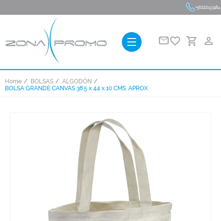
+56222193484
favorite_border
person_outline
Home
BOLSAS
ALGODÓN
BOLSA GRANDE CANVAS 38.5 x 44 x 10 CMS. APROX.