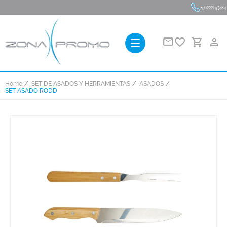
+56222193484
favorite_border
person_outline
Home
SET DE ASADOS Y HERRAMIENTAS
ASADOS
SET ASADO RODD