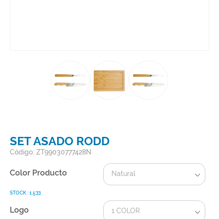
SET ASADO RODD
Código: ZT99030777428N
Color Producto
Natural
STOCK : 1.533
Logo
1 COLOR