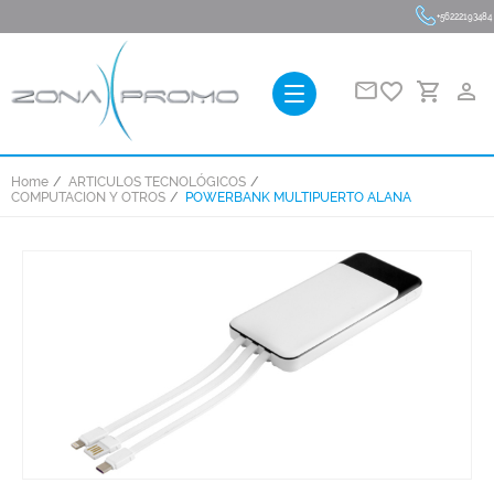
+56222193484
favorite_border
person_outline
Home
ARTICULOS TECNOLÓGICOS
COMPUTACION Y OTROS
POWERBANK MULTIPUERTO ALANA