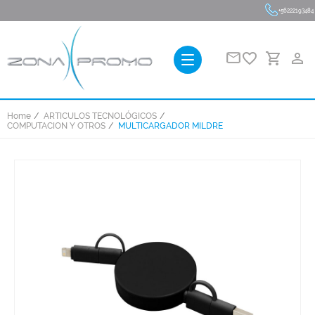
+56222193484
favorite_border
person_outline
Home
ARTICULOS TECNOLÓGICOS
COMPUTACION Y OTROS
MULTICARGADOR MILDRE